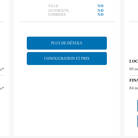
VILLE:
N/D
AUTOROUTE:
N/D
COMBINÉE:
N/D
PLUS DE DÉTAILS
CONFIGURATION ET PRIX
LOC
60 m
ne*
FIN
84 m
ne*