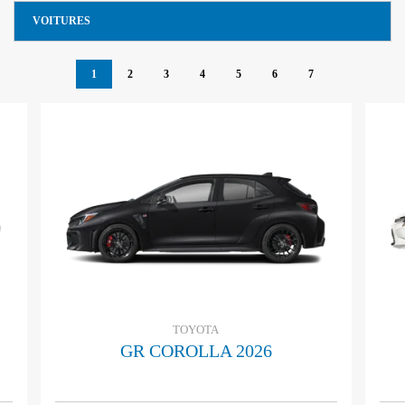
VOITURES
1
2
3
4
5
6
7
TOYOTA
GR COROLLA 2026