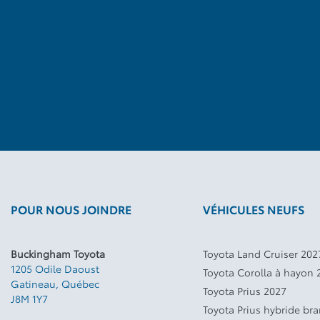
POUR NOUS JOINDRE
VÉHICULES NEUFS
Buckingham Toyota
Toyota Land Cruiser 202
1205 Odile Daoust
Toyota Corolla à hayon 
Gatineau
,
Québec
Toyota Prius 2027
J8M 1Y7
Toyota Prius hybride br