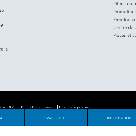
Offres du 
26
Promotions
Prendre re
26
Centre de
Pièces et a
2026
|
|
ookies (CA)
Paramétrer les cookies
Droit à la réparation
GE
ESSAI ROUTIER
INFORMATION