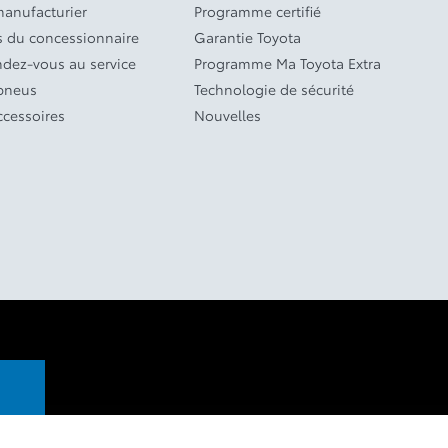
manufacturier
Programme certifié
 du concessionnaire
Garantie Toyota
ndez-vous au service
Programme Ma Toyota Extra
 pneus
Technologie de sécurité
ccessoires
Nouvelles