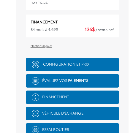
non inclus.
FINANCEMENT
136
$
84 mois à 4.69%
/ semaine*
Mentions légales
CONFIGURATION ET PRIX
ÉVALUEZ VOS
PAIEMENTS
FINANCEMENT
VÉHICULE D'ÉCHANGE
ESSAI ROUTIER