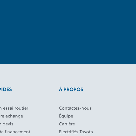
PIDES
À PROPOS
 essai routier
Contactez-nous
tre échange
Équipe
 devis
Carrière
e financement
Electrifiés Toyota