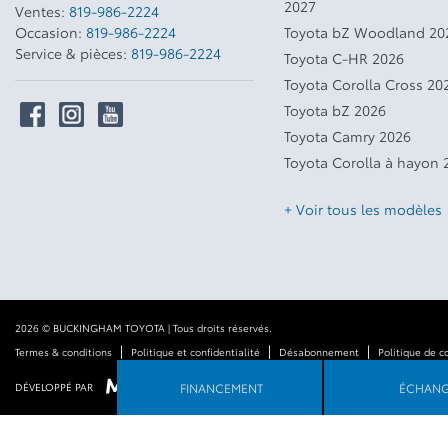
2027
Ventes:
819-986-2224
Occasion:
819-986-2224
Toyota bZ Woodland 20
Service & pièces:
819-986-2224
Toyota C-HR 2026
Toyota Corolla Cross 20
Toyota bZ 2026
Toyota Camry 2026
Toyota Corolla à hayon 
+ Voir tous les modèles
2026 © BUCKINGHAM TOYOTA
| Tous droits réservés.
|
|
|
Termes & conditions
Politique et confidentialité
Désabonnement
Politique de c
FINANCEMENT
ÉCHAN
DÉVELOPPÉ PAR