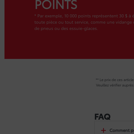
POINTS
* Par exemple, 10 000 points représentent 30 $ à
toute pièce ou tout service, comme une vidange 
de pneus ou des essuie-glaces.
** Le prix de ces arti
Veuillez vérifier auprè
FAQ
Comment pui