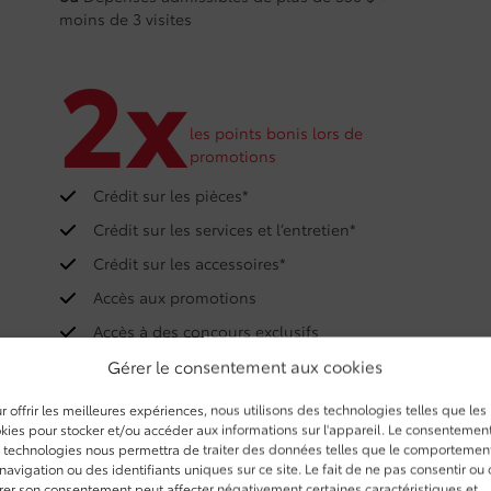
moins de 3 visites
2x
les points bonis lors de
promotions
Crédit sur les pièces*
Crédit sur les services et l’entretien*
Crédit sur les accessoires*
Accès aux promotions
Accès à des concours exclusifs
Gérer le consentement aux cookies
r offrir les meilleures expériences, nous utilisons des technologies telles que les
kies pour stocker et/ou accéder aux informations sur l'appareil. Le consentemen
 technologies nous permettra de traiter des données telles que le comportemen
es contre un crédit à l’achat de pièces, accessoires et services admissibles, lequel est appli
navigation ou des identifiants uniques sur ce site. Le fait de ne pas consentir ou
irer son consentement peut affecter négativement certaines caractéristiques et