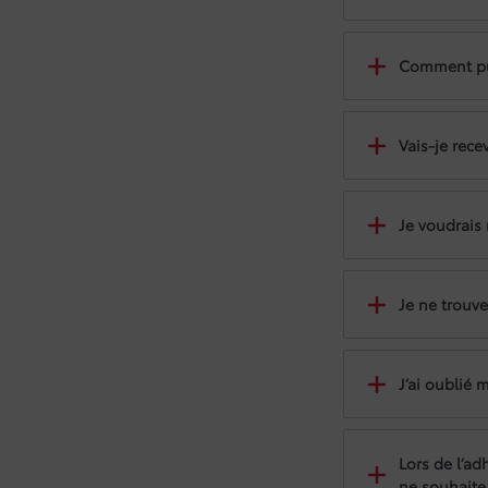
Comment pu
Vais-je rece
Je voudrais 
Je ne trouve
J’ai oublié 
Lors de l’ad
ne souhaite