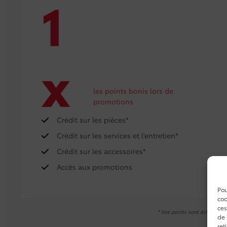
1
x
les points bonis lors de
promotions
Crédit sur les pièces*
Crédit sur les services et l’entretien*
Crédit sur les accessoires*
Accès aux promotions
Pou
coo
ces
* Vos points sont échangeabl
de 
ret