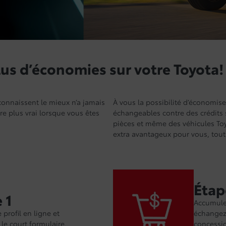
lus d’économies sur votre Toyota!
 connaissent le mieux n’a jamais
À vous la possibilité d’économis
re plus vrai lorsque vous êtes
échangeables contre des crédits s
pièces et même des véhicules Toy
extra avantageux pour vous, tout 
Étap
 1
Accumule
 profil en ligne et
échangez-
le court formulaire.
concessio