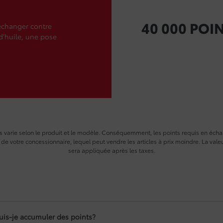
40 000 POIN
 échanger contre
d’huile, une pose
cles varie selon le produit et le modèle. Conséquemment, les points requis en éch
s de votre concessionnaire, lequel peut vendre les articles à prix moindre. La va
sera appliquée après les taxes.
s-je accumuler des points?