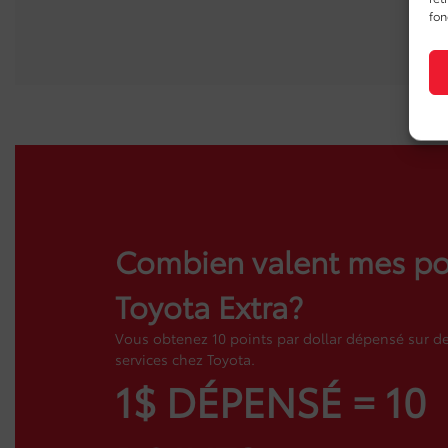
fon
Combien valent mes po
Toyota Extra?
Vous obtenez 10 points par dollar dépensé sur de
services chez Toyota.
1$ DÉPENSÉ = 10