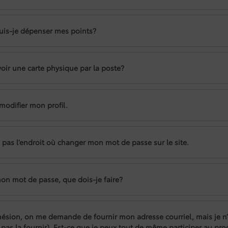
is-je dépenser mes points?
voir une carte physique par la poste?
modifier mon profil.
 pas l’endroit où changer mon mot de passe sur le site.
mon mot de passe, que dois-je faire?
hésion, on me demande de fournir mon adresse courriel, mais je n’
 pas la fournir). Est-ce que je peux tout de même participer au p