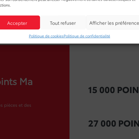
ctions.
M’inscrire
Accepter
Tout refuser
Afficher les préférenc
Politique de cookies
Politique de confidentialité
ints Ma
15 000 POIN
s pièces et des
27 000 POIN