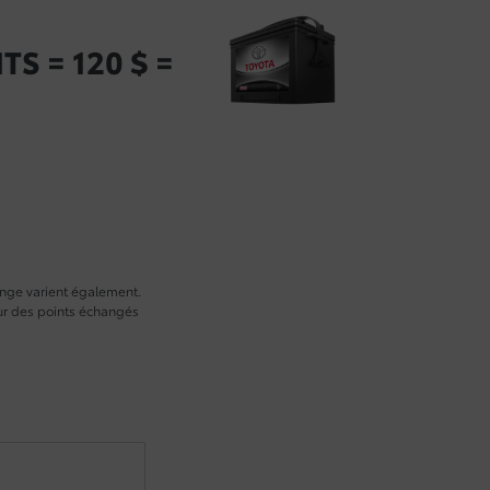
TS = 120 $ =
ange varient également.
leur des points échangés