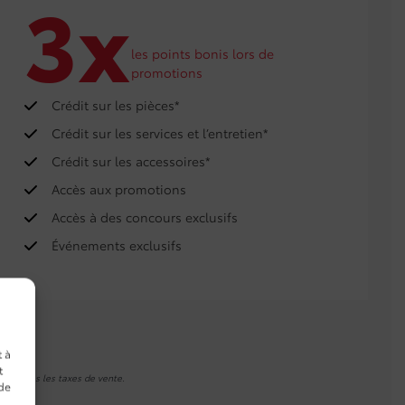
3x
les points bonis lors de
promotions
Crédit sur les pièces*
Crédit sur les services et l’entretien*
Crédit sur les accessoires*
Accès aux promotions
Accès à des concours exclusifs
Événements exclusifs
t à
t
qué après les taxes de vente.
 de