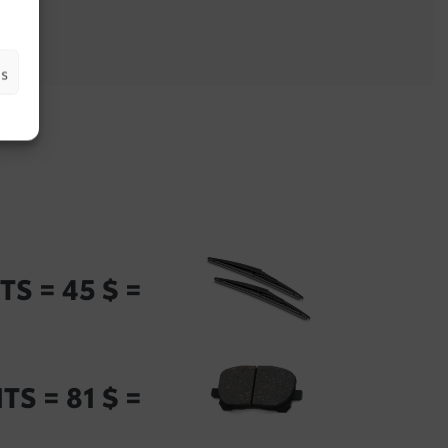
es
TS = 45 $ =
TS = 81 $ =