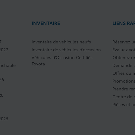
INVENTAIRE
LIENS RA
7
Inventaire de véhicules neufs
Réservez un
2027
Inventaire de véhicules d’occasion
Évaluez vo
Véhicules d’Occasion Certifiés
Obtenez un
Toyota
anchable
Demande d
Offres du 
26
Promotions
Prendre re
26
Centre de
Pièces et a
2026