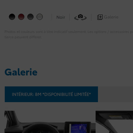
Galerie
Noir
Photos et couleurs sont à titre indicatif seulement. Les options / accessoires
tierce peuvent différer.
Galerie
INTÉRIEUR:
BM *DISPONIBILITÉ LIMITÉE*