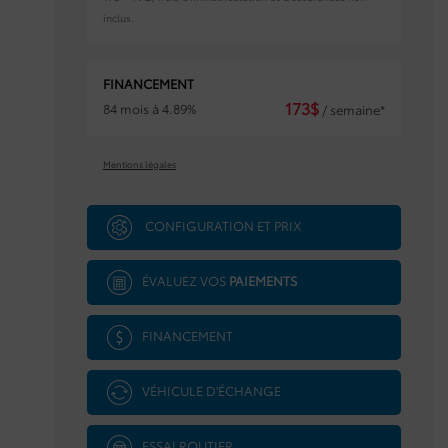
inclus.
FINANCEMENT
173
$
84 mois à 4.89%
/ semaine*
Mentions légales
CONFIGURATION ET PRIX
ÉVALUEZ VOS
PAIEMENTS
FINANCEMENT
VÉHICULE D'ÉCHANGE
ESSAI ROUTIER