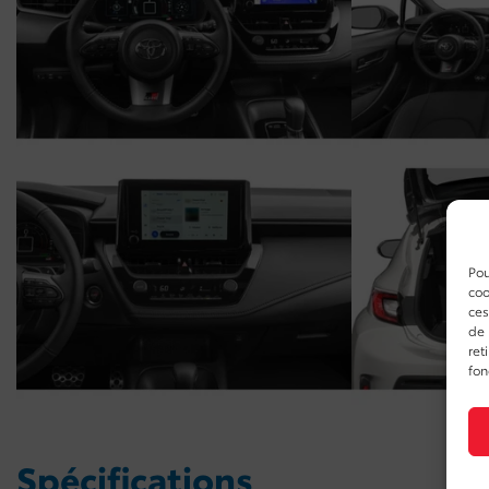
Pou
coo
ces
de 
ret
fon
Spécifications