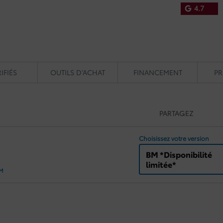
4.7
IFIÉS
OUTILS D’ACHAT
FINANCEMENT
P
PARTAGEZ
Choisissez votre version
BM *Disponibilité
limitée*
KM