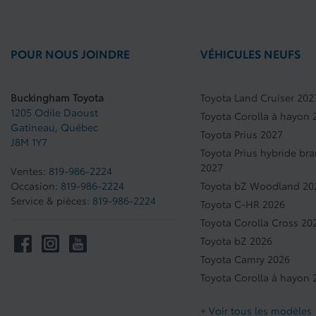
POUR NOUS JOINDRE
VÉHICULES NEUFS
Buckingham Toyota
Toyota Land Cruiser 202
1205 Odile Daoust
Toyota Corolla à hayon 
Gatineau
,
Québec
Toyota Prius 2027
J8M 1Y7
Toyota Prius hybride br
2027
Ventes:
819-986-2224
Occasion:
819-986-2224
Toyota bZ Woodland 20
Service & pièces:
819-986-2224
Toyota C-HR 2026
Toyota Corolla Cross 20
Toyota bZ 2026
Toyota Camry 2026
Toyota Corolla à hayon 
+ Voir tous les modèles