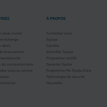
PIDES
À PROPOS
 essai routier
Contactez-nous
tre échange
Équipe
 devis
Carrière
e financement
Electrifiés Toyota
manufacturier
Programme certifié
 du concessionnaire
Garantie Toyota
ndez-vous au service
Programme Ma Toyota Extra
 pneus
Technologie de sécurité
ccessoires
Nouvelles