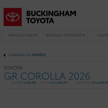
VÉHICULES NEUFS
VÉHICULES D’OCCASION
ELECTR
CHANGER DE
MODÈLE
TOYOTA
GR COROLLA 2026
VILLE:
11.1 L/100 KM
ROUTE:
8.3 L/100 KM
COMBINÉE:
9.8 Le/100 