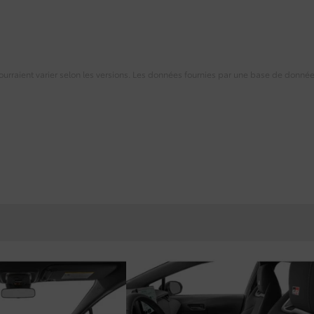
 pourraient varier selon les versions. Les données fournies par une base de donné