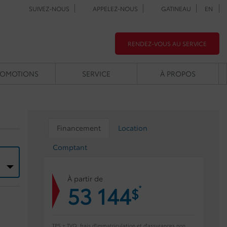
SUIVEZ-NOUS
APPELEZ-NOUS
GATINEAU
EN
RENDEZ-VOUS AU SERVICE
ROMOTIONS
SERVICE
À PROPOS
Financement
Location
Comptant
À partir de
53 144
*
$
TPS + TVQ, frais d'immatriculation et d'assurances non