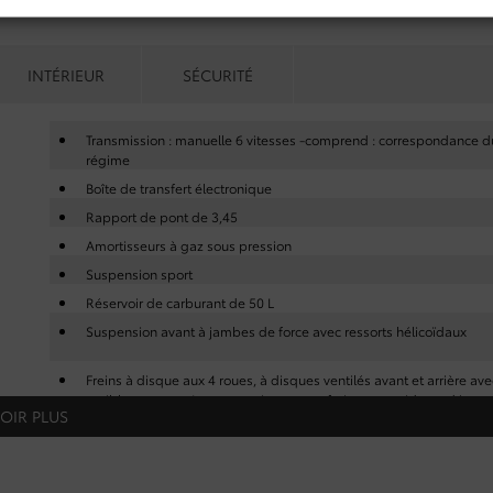
INTÉRIEUR
SÉCURITÉ
Transmission : manuelle 6 vitesses -comprend : correspondance d
régime
Boîte de transfert électronique
Rapport de pont de 3,45
Amortisseurs à gaz sous pression
Suspension sport
Réservoir de carburant de 50 L
Suspension avant à jambes de force avec ressorts hélicoïdaux
Freins à disque aux 4 roues, à disques ventilés avant et arrière ave
antiblocage aux 4 roues, assistance au freinage et aide au démar
OIR PLUS
en côte
Différentiel à glissement limité à commande manuelle