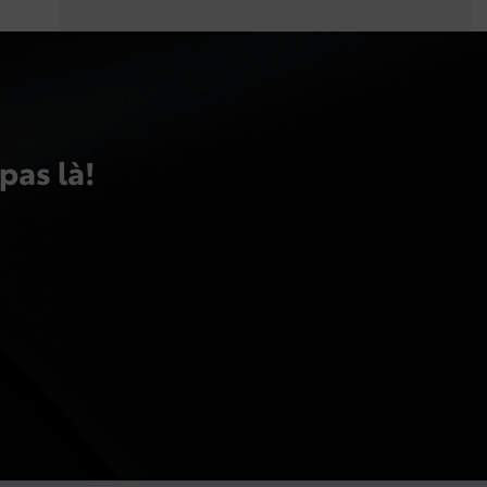
pas là!