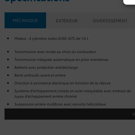
MÉCANIQUE
EXTÉRIEUR
DIVERTISSEMENT
Moteur : 4 cylindres turbo G16E-GTS de 1,6 L
Transmission avec mode au choix du conducteur
Transmission intégrale automatique en prise maintenue
Batterie avec protection antidécharge
Barre antiroulis avant et arrière
Direction à assistance électrique en fonction de la vitesse
Système d'échappement simple en acier inoxydable avec embout de
tuyau d'échappement arrière chromé
Suspension arrière multibras avec ressorts hélicoïdaux
V
Précâblage pour service d'orientation pas à pas