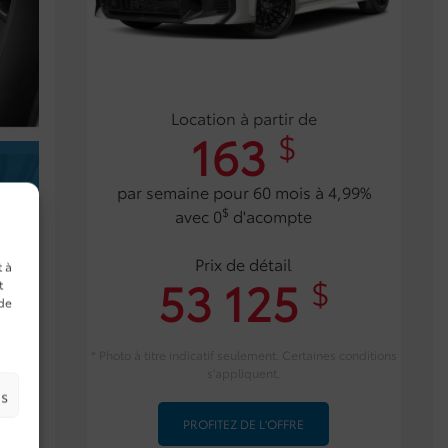
Location à partir de
163
$
par semaine pour 60 mois à 4,99%
$
avec 0
d'acompte
Prix de détail
t à
53 125
$
t
 de
* Photo à titre indicatif seulement. Certaines conditions
s'appliquent.
es
PROFITEZ DE L'OFFRE