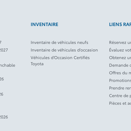
INVENTAIRE
LIENS RA
7
Inventaire de véhicules neufs
Réservez un
2027
Inventaire de véhicules d’occasion
Évaluez vo
Véhicules d’Occasion Certifiés
Obtenez un
Toyota
anchable
Demande d
Offres du 
26
Promotions
Prendre re
26
Centre de
Pièces et a
2026