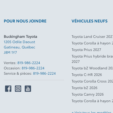
POUR NOUS JOINDRE
VÉHICULES NEUFS
Buckingham Toyota
Toyota Land Cruiser 202
1205 Odile Daoust
Toyota Corolla à hayon 
Gatineau
,
Québec
Toyota Prius 2027
J8M 1Y7
Toyota Prius hybride br
2027
Ventes:
819-986-2224
Occasion:
819-986-2224
Toyota bZ Woodland 20
Service & pièces:
819-986-2224
Toyota C-HR 2026
Toyota Corolla Cross 20
Toyota bZ 2026
Toyota Camry 2026
Toyota Corolla à hayon 
+ Voir tous les modèles