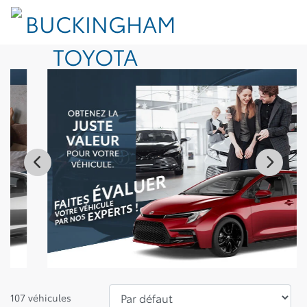
107 véhicules