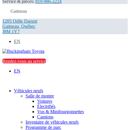
Service & pièces:
819-986-2224
Gatineau
1205 Odile Daoust
Gatineau
,
Québec
J8M 1Y7
EN
Rendez-vous au service
EN
Véhicules neufs
Salle de montre
Voitures
Électrifiés
Vus & Minifourgonnettes
Camions
Inventaire de véhicules neufs
Programme de parc