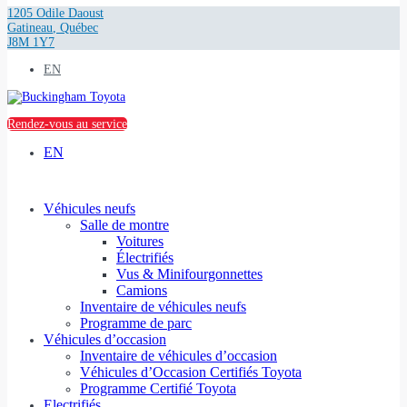
1205 Odile Daoust
Gatineau
,
Québec
J8M 1Y7
EN
Rendez-vous au service
EN
Véhicules neufs
Salle de montre
Voitures
Électrifiés
Vus & Minifourgonnettes
Camions
Inventaire de véhicules neufs
Programme de parc
Véhicules d’occasion
Inventaire de véhicules d’occasion
Véhicules d’Occasion Certifiés Toyota
Programme Certifié Toyota
Electrifiés