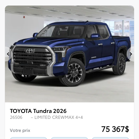
Précédent
Su
TOYOTA Tundra 2026
26506
– LIMITED CREWMAX 4×4
75 367
$
Votre prix