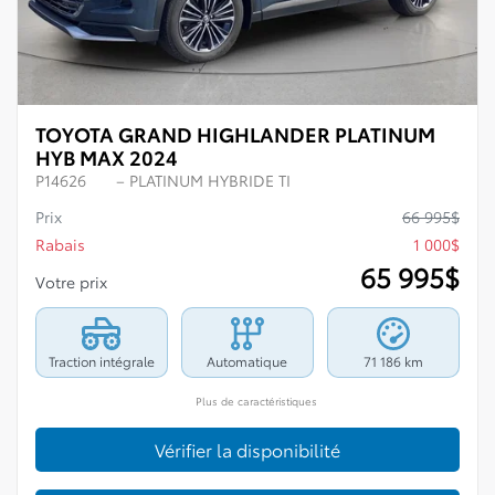
TOYOTA GRAND HIGHLANDER PLATINUM
HYB MAX 2024
P14626
– PLATINUM HYBRIDE TI
Prix
66 995
$
Rabais
1 000
$
65 995
$
Votre prix
Traction intégrale
Automatique
71 186 km
Plus de caractéristiques
Vérifier la disponibilité