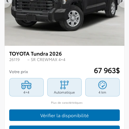
Précédent
Su
TOYOTA Tundra 2026
26119
– SR CREWMAX 4×4
67 963
$
Votre prix
4×4
Automatique
4 km
Plus de caractéristiques
Vérifier la disponibilité