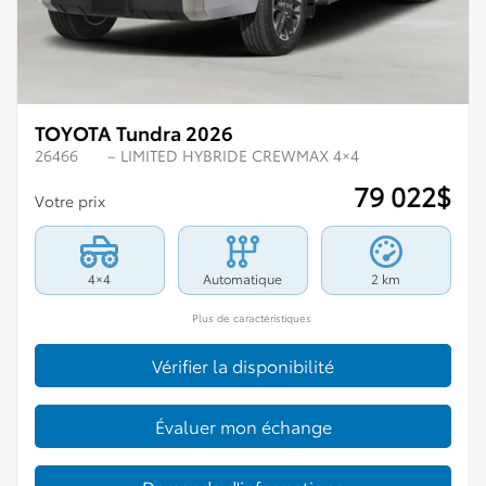
TOYOTA Tundra 2026
26466
– LIMITED HYBRIDE CREWMAX 4×4
79 022
$
Votre prix
4×4
Automatique
2 km
Plus de caractéristiques
Vérifier la disponibilité
Évaluer mon échange