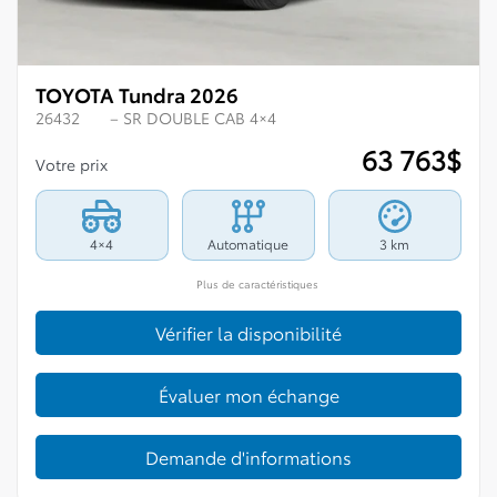
TOYOTA Tundra 2026
26432
– SR DOUBLE CAB 4×4
63 763
$
Votre prix
4×4
Automatique
3 km
Plus de caractéristiques
Vérifier la disponibilité
Évaluer mon échange
Demande d'informations