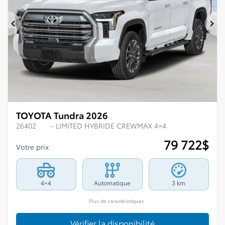
Précédent
Su
TOYOTA Tundra 2026
26402
– LIMITED HYBRIDE CREWMAX 4×4
79 722
$
Votre prix
4×4
Automatique
3 km
Plus de caractéristiques
Vérifier la disponibilité