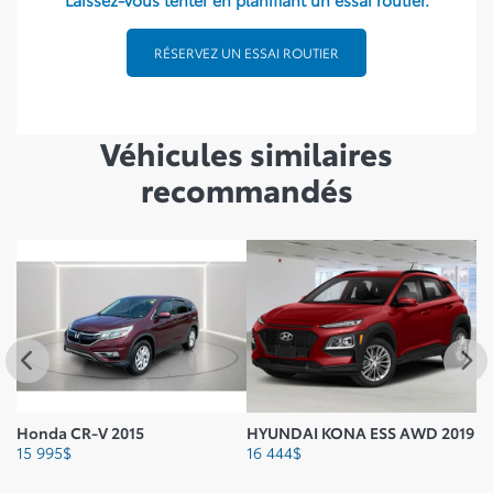
RÉSERVEZ UN ESSAI ROUTIER
Véhicules similaires
recommandés
Honda CR-V 2015
HYUNDAI KONA ESS AWD 2019
Hy
15 995
$
16 444
$
16