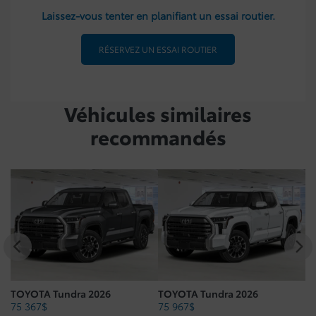
Laissez-vous tenter en planifiant un essai routier.
RÉSERVEZ UN ESSAI ROUTIER
Véhicules similaires
recommandés
TOYOTA Tundra 2026
TOYOTA Tundra 2026
T
75 367
$
75 967
$
79