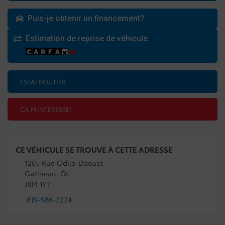
Puis-je obtenir un financement?
Estimation de reprise de véhicule
ESSAI ROUTIER
ÇA M'INTÉRESSE!
CE VÉHICULE SE TROUVE À CETTE ADRESSE
1205 Rue Odile-Daoust
Gatineau, Qc
J8M 1Y7
819-986-2224