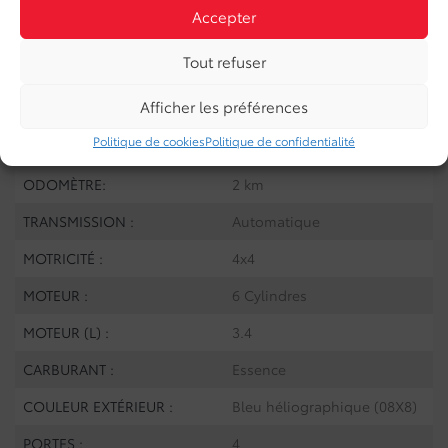
Accepter
Tout refuser
SPÉCIFICATIONS
Afficher les préférences
Politique de cookies
Politique de confidentialité
ANNÉE :
2026
ODOMÈTRE:
2 km
TRANSMISSION :
Automatique
MOTRICITÉ :
4x4
MOTEUR :
6 Cylindres
MOTEUR (L) :
3.4
CARBURANT :
Essence
COULEUR EXTÉRIEUR :
Bleu héliographique (08X8)
PORTES :
4