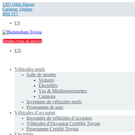
1205 Odile Daoust
Gatineau
,
Québec
J8M 1Y7
EN
Rendez-vous au service
EN
Véhicules neufs
Salle de montre
Voitures
Électrifiés
Vus & Minifourgonnettes
Camions
Inventaire de véhicules neufs
Programme de parc
Véhicules d’occasion
Inventaire de véhicules d’occasion
Véhicules d’Occasion Certifiés Toyota
Programme Certifié Toyota
Electrifiés