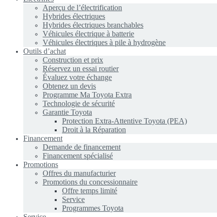
Aperçu de l’électrification
Hybrides électriques
Hybrides électriques branchables
Véhicules électrique à batterie
Véhicules électriques à pile à hydrogène
Outils d’achat
Construction et prix
Réservez un essai routier
Évaluez votre échange
Obtenez un devis
Programme Ma Toyota Extra
Technologie de sécurité
Garantie Toyota
Protection Extra-Attentive Toyota (PEA)
Droit à la Réparation
Financement
Demande de financement
Financement spécialisé
Promotions
Offres du manufacturier
Promotions du concessionnaire
Offre temps limité
Service
Programmes Toyota
Service