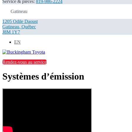
Service & pièces:
819-986-2224
Gatineau
1205 Odile Daoust
Gatineau
,
Québec
J8M 1Y7
EN
Rendez-vous au service
Systèmes d’émission