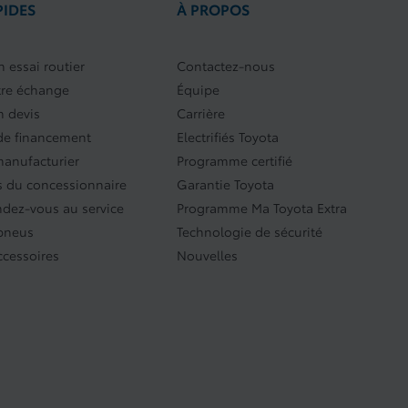
PIDES
À PROPOS
 essai routier
Contactez-nous
tre échange
Équipe
 devis
Carrière
e financement
Electrifiés Toyota
manufacturier
Programme certifié
 du concessionnaire
Garantie Toyota
ndez-vous au service
Programme Ma Toyota Extra
 pneus
Technologie de sécurité
ccessoires
Nouvelles