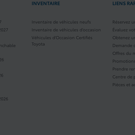
INVENTAIRE
LIENS RA
7
Inventaire de véhicules neufs
Réservez un
2027
Inventaire de véhicules d’occasion
Évaluez vo
Véhicules d’Occasion Certifiés
Obtenez un
Toyota
anchable
Demande d
Offres du 
26
Promotions
Prendre re
26
Centre de
Pièces et a
2026