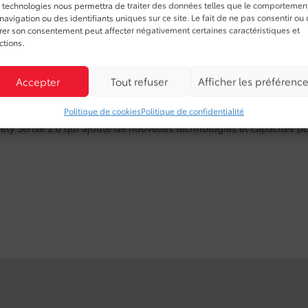
 technologies nous permettra de traiter des données telles que le comportemen
navigation ou des identifiants uniques sur ce site. Le fait de ne pas consentir ou
irer son consentement peut affecter négativement certaines caractéristiques et
ctions.
Accepter
Tout refuser
Afficher les préférenc
Politique de cookies
Politique de confidentialité
afety Sense 2.0 qui ajoute de nouvelles technologies et capacités 