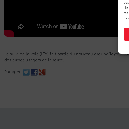
ces
de 
ret
fon
Le suivi de la voie (LTA) fait partie du nouveau groupe Toyota S
des autres usagers de la route.
Partager: