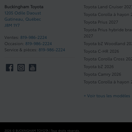
Buckingham Toyota
Toyota Land Cruiser 202
1205 Odile Daoust
Toyota Corolla à hayon 
Gatineau
,
Québec
Toyota Prius 2027
J8M 1Y7
Toyota Prius hybride br
2027
Ventes:
819-986-2224
Occasion:
819-986-2224
Toyota bZ Woodland 20
Service & pièces:
819-986-2224
Toyota C-HR 2026
Toyota Corolla Cross 20
Toyota bZ 2026
Toyota Camry 2026
Toyota Corolla à hayon 
+ Voir tous les modèles
2026 © BUCKINGHAM TOYOTA
| Tous droits réservés.