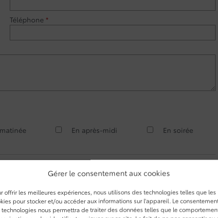
Téléphone
*
 matinée
En après-midi
En soirée
es et promotions de Buckingham Toyota. Je comprends que mes
Gérer le consentement aux cookies
 je peux retirer mon consentement en tout temps.
r offrir les meilleures expériences, nous utilisons des technologies telles que les
kies pour stocker et/ou accéder aux informations sur l'appareil. Le consentemen
 technologies nous permettra de traiter des données telles que le comportemen
navigation ou des identifiants uniques sur ce site. Le fait de ne pas consentir ou