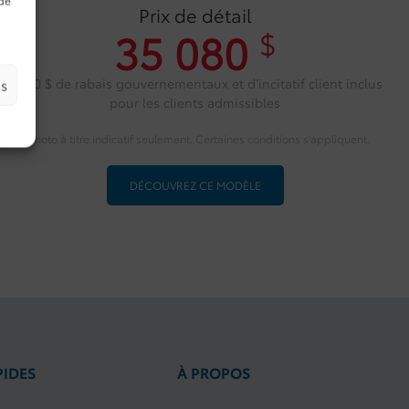
Prix de détail
35 080
$
8 000 $ de rabais gouvernementaux et d’incitatif client inclus
es
pour les clients admissibles
* Photo à titre indicatif seulement. Certaines conditions s'appliquent.
DÉCOUVREZ CE MODÈLE
PIDES
À PROPOS