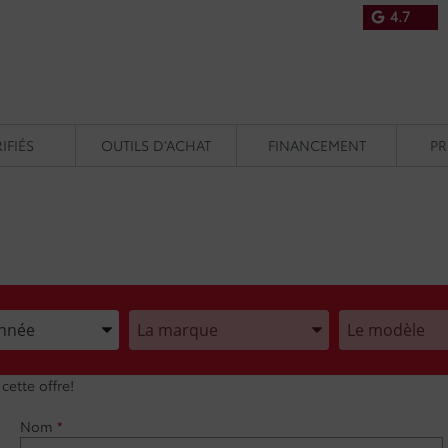
4.7
IFIÉS
OUTILS D’ACHAT
FINANCEMENT
P
cifiez l’Année, la Marque et le Modèle
Spécifiez l’Année, la Marque et le Modèle
Spécifiez l’Anné
ette offre!
Nom
*