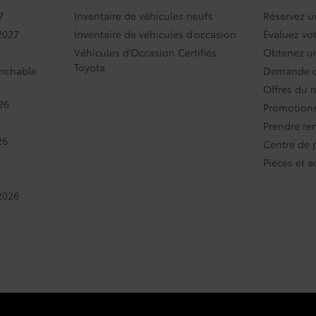
7
Inventaire de véhicules neufs
Réservez un
2027
Inventaire de véhicules d’occasion
Évaluez vo
Véhicules d’Occasion Certifiés
Obtenez un
Toyota
anchable
Demande d
Offres du 
26
Promotions
Prendre re
26
Centre de
Pièces et a
2026