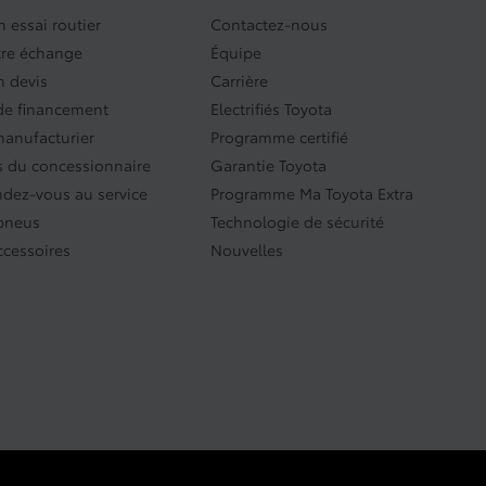
 essai routier
Contactez-nous
tre échange
Équipe
 devis
Carrière
e financement
Electrifiés Toyota
manufacturier
Programme certifié
 du concessionnaire
Garantie Toyota
ndez-vous au service
Programme Ma Toyota Extra
 pneus
Technologie de sécurité
ccessoires
Nouvelles