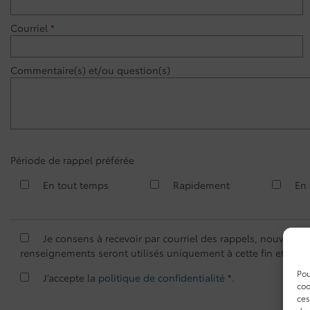
Courriel
*
Commentaire(s) et/ou question(s)
Période de rappel préférée
En tout temps
Rapidement
En
Je consens à recevoir par courriel des rappels, nouvell
renseignements seront utilisés uniquement à cette fin et que
Pou
J’accepte la
politique de confidentialité
*
.
coo
ces
de 