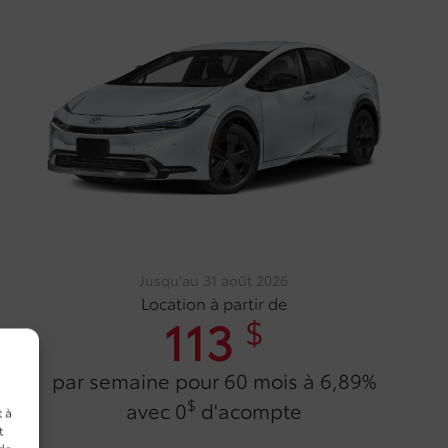
Jusqu'au 31 août 2026
Location à partir de
113
$
par semaine pour 60 mois à 6,89%
$
avec 0
d'acompte
t à
t
 de