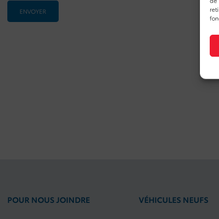
ret
fon
POUR NOUS JOINDRE
VÉHICULES NEUFS