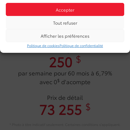
Accepter
Tout refuser
Afficher les préférences
Politique de cookies
Politique de confidentialité
Location à partir de
250
$
par semaine pour 60 mois à 6,79%
$
avec 0
d'acompte
Prix de détail
73 255
$
* Photo à titre indicatif seulement. Certaines conditions s'appliquent.