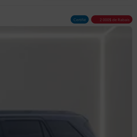
Certifié
2 000
$
de Rabais