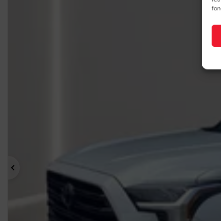
fon
Précédent