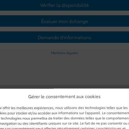
Vérifier la disponibilité
Évaluer mon échange
Demande d'informations
Mentions légales
Gérer le consentement aux cookies
r offrir les meilleures expériences, nous utilisons des technologies telles que les
kies pour stocker et/ou accéder aux informations sur l'appareil. Le consentemen
 technologies nous permettra de traiter des données telles que le comportemen
navigation ou des identifiants uniques sur ce site. Le fait de ne pas consentir ou
irer son consentement peut affecter négativement certaines caractéristiques et