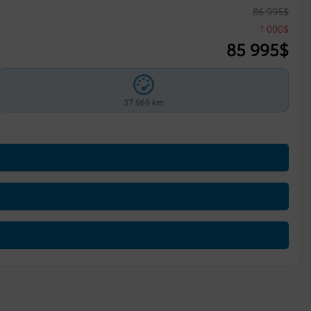
86 995
$
1 000
$
85 995
$
37 969 km