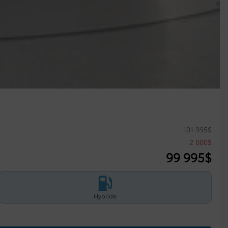
101 995
$
2 000
$
99 995
$
Hybride