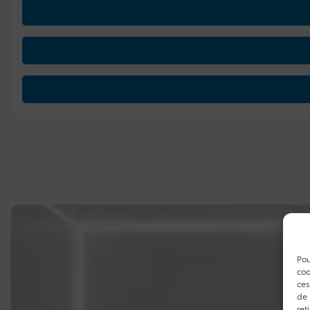
Pou
coo
ces
de 
ret