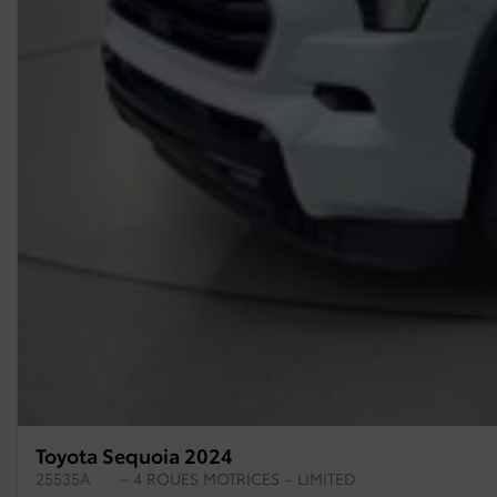
Toyota Sequoia 2024
25535A
– 4 ROUES MOTRICES – LIMITED