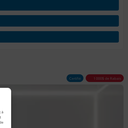
Certifié
1 000
$
de Rabais
t à
t
 de