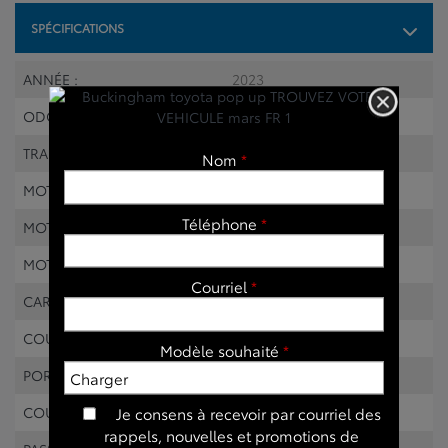
SPÉCIFICATIONS
ANNÉE :
2023
ODOMÈTRE:
1 187 km
TRANSMISSION :
Automatique
Nom
*
MOTRICITÉ :
Propulsion
Téléphone
*
MOTEUR :
8 Cylindres
MOTEUR (L) :
8 Cylinder Engine
Courriel
*
CARBURANT :
Essence
COULEUR EXTÉRIEUR :
Rouge
Modèle souhaité
*
PORTES :
4
COULEUR INTÉRIEUR:
Noir
Je consens à recevoir par courriel des
rappels, nouvelles et promotions de